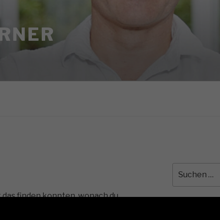
ERNER
Suche
nach:
cht das finden konnten, wonach du
hilft eine Suche.
NEUESTE K