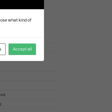
hoose what kind of
N
ien
s
Accept all
eed
g