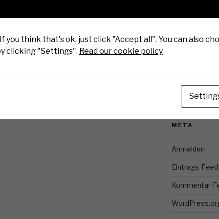
Suchen
ARCHIV
f you think that's ok, just click "Accept all". You can also c
y clicking "Settings".
Read our cookie policy
KATEGORIE
Keine Kategor
Setting
META
Anmelden
Eintrags-Feed
Kommentar-F
WordPress.or