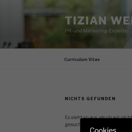
Zum
Inhalt
TIZIAN W
springen
PR- und Marketing-Experte
Curriculum Vitae
NICHTS GEFUNDEN
Es sieht so aus, als ob wir ni
gesucht hast. Möglicherweise 
Cookies