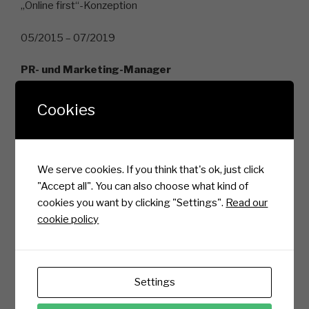
„Online first“-Konzeption
05/2015 – 07/2019
PR- und Marketing-Manager
selbstständig mit eigener Agentur Medien.Farm,
Falkensee
Cookies
// Projekte für Klitschko Ventures, Stiftung Warentest
(Jugend testet), Sustainable LS, Universität St. Gallen,
Kinder Musical Theater Berlin e.V., Public Link GmbH
We serve cookies. If you think that's ok, just click
09/2013 – 09/2015
"Accept all". You can also choose what kind of
cookies you want by clicking "Settings".
Read our
Senior Manager Social Media
cookie policy
McFIT GmbH, Berlin
// Konzeption, Umsetzung und Evaluation von Social
Media Kampagnen und Online-PR-Projekten (Influencer-
Settings
Meeting, Cybertraining, Home-of-Fitness,
#Machdichwahr)