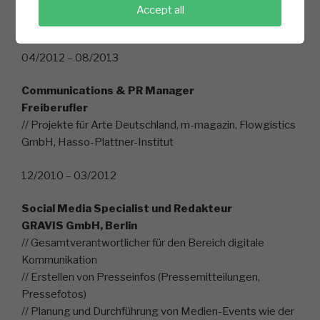
// Erstellung von PR-Beiträgen (SEPA-Umstellung,
Accept all
Übernahme von Happy FIT in Italien)
04/2012 – 08/2013
Communications & PR Manager
Freiberufler
// Projekte für Arte Deutschland, m-magazin, Flowgistics
GmbH, Hasso-Plattner-Institut
12/2010 – 03/2012
Social Media Specialist und Redakteur
GRAVIS GmbH, Berlin
// Gesamtverantwortlicher für den Bereich digitale
Kommunikation
// Erstellen von Presseinfos (Pressemitteilungen,
Pressefotos)
// Planung und Durchführung von Medien-Events wie der